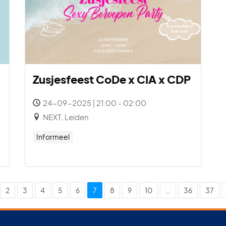
Zusjesfeest CoDe x CIA x CDP
24-09-2025 | 21:00 - 02:00
NEXT, Leiden
Informeel
2
3
4
5
6
7
8
9
10
…
36
37