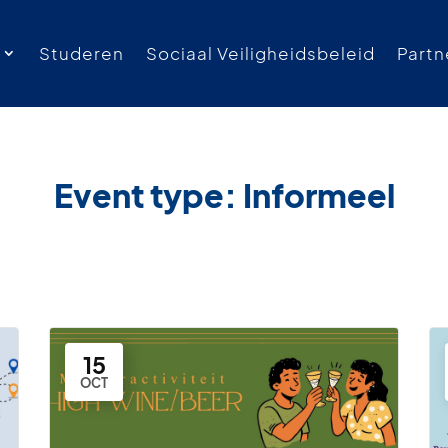
Studeren
Sociaal Veiligheidsbeleid
Partn
Event type:
Informeel
15
OCT