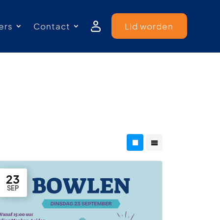
ers
Contact
Lid worden
23
SEP