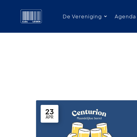
De Vereniging
Agenda
23
APR