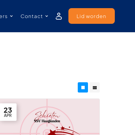
ers
Contact
Lid worden
23
APR