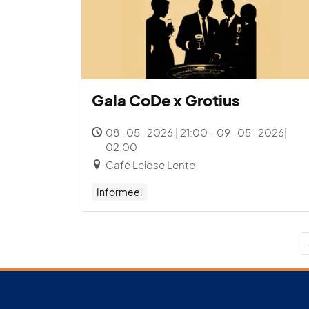
Gala CoDe x Grotius
08-05-2026 | 21:00 - 09-05-2026|
02:00
Café Leidse Lente
Informeel