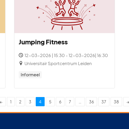
Jumping Fitness
12-03-2026 | 15:30 - 12-03-2026| 16:30
Universitair Sportcentrum Leiden
Informeel
←
1
2
3
4
5
6
7
…
36
37
38