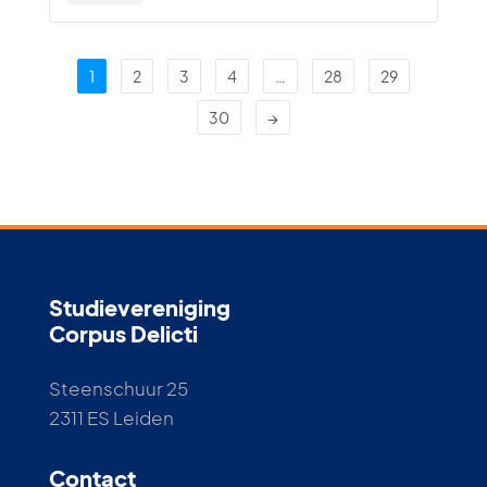
1
2
3
4
…
28
29
30
→
Studievereniging
Corpus Delicti
Steenschuur 25
2311 ES Leiden
Contact