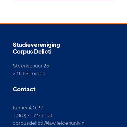
Studievereniging
Corpus Delicti
Steenschuur 25
2311 ES Leiden
Contact
Kamer A 0.37
+31(0) 71 527 71 58
corpusdelicti@law.leidenuniv.nl