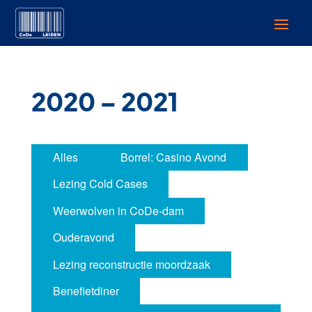
2020 – 2021
Alles
Borrel: Casino Avond
Lezing Cold Cases
Weerwolven in CoDe-dam
Ouderavond
Lezing reconstructie moordzaak
Benefietdiner