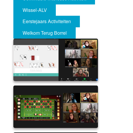
Wissel-ALV
Eerstejaars Activiteiten
Welkom Terug Borrel