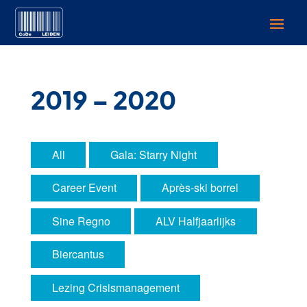
2019 – 2020
All
Gala: Starry Night
Career Event
Après-ski borrel
Sine Regno
ALV Halfjaarlijks
Biercantus
Lezing Crisismanagement