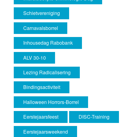
Schietvereniging
Carnavalsborrel
Inhousedag Rabobank
ALV 30-10
Lezing Radicalisering
Bindingsactiviteit
Halloween Horrors-Borrel
Eerstejaarsfeest
DISC-Training
Eerstejaarsweekend