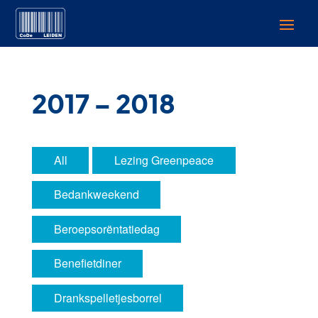
2017 – 2018
All
Lezing Greenpeace
Bedankweekend
Beroepsorëntatiedag
Benefietdiner
Drankspelletjesborrel