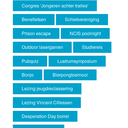
Congres 'Jongeren achter tralies'
Benefietsen
Schietvereniging
Prison escape
NCIS poolnight
Outdoor lasergamen
Studiereis
Pubquiz
Lustrumsymposium
Bonjo
Bierpongtoernooi
Lezing jeugdreclassering
Lezing Vincent Cillessen
Desperation Day borrel