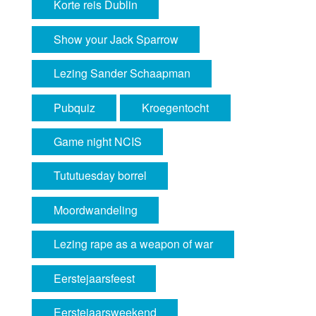
Korte reis Dublin
Show your Jack Sparrow
Lezing Sander Schaapman
Pubquiz
Kroegentocht
Game night NCIS
Tututuesday borrel
Moordwandeling
Lezing rape as a weapon of war
Eerstejaarsfeest
Eerstejaarsweekend