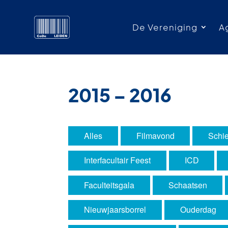
De Vereniging
A
2015 – 2016
Alles
Filmavond
Schie
Interfacultair Feest
ICD
Faculteitsgala
Schaatsen
Nieuwjaarsborrel
Ouderdag