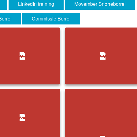
LinkedIn training
Movember Snorreborrel
Borrel
Commissie Borrel