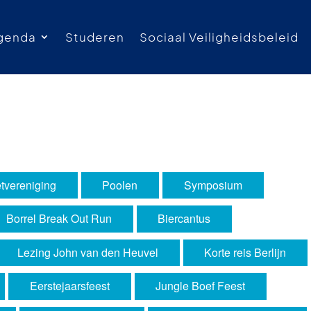
genda
Studeren
Sociaal Veiligheidsbeleid
tvereniging
Poolen
Symposium
Borrel Break Out Run
Biercantus
Lezing John van den Heuvel
Korte reis Berlijn
Eerstejaarsfeest
Jungle Boef Feest