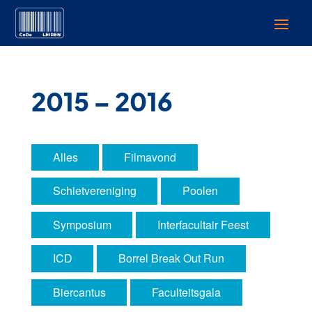
2015 – 2016
Alles
Filmavond
Schietvereniging
Poolen
Symposium
Interfacultair Feest
ICD
Borrel Break Out Run
Biercantus
Faculteitsgala