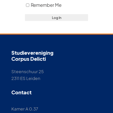
Remember Me
Studievereniging
Corpus Delicti
Steenschuur 25
2311 ES Leiden
Contact
Kamer A 0.37