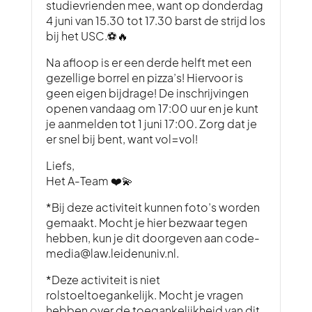
studievrienden mee, want op donderdag
4 juni van 15.30 tot 17.30 barst de strijd los
bij het USC.⚽🔥
Na afloop is er een derde helft met een
gezellige borrel en pizza’s! Hiervoor is
geen eigen bijdrage! De inschrijvingen
openen vandaag om 17:00 uur en je kunt
je aanmelden tot 1 juni 17:00. Zorg dat je
er snel bij bent, want vol=vol!
Liefs,
Het A-Team ❤️💫
*Bij deze activiteit kunnen foto’s worden
gemaakt. Mocht je hier bezwaar tegen
hebben, kun je dit doorgeven aan code-
media@law.leidenuniv.nl.
*Deze activiteit is niet
rolstoeltoegankelijk. Mocht je vragen
hebben over de toegankelijkheid van dit