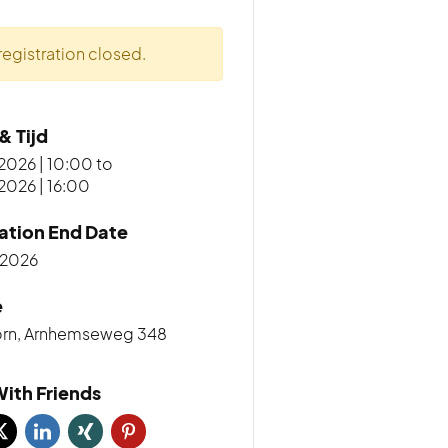
registration closed.
& Tijd
026 | 10:00
to
026 | 16:00
ation End Date
2026
e
rn, Arnhemseweg 348
ith Friends