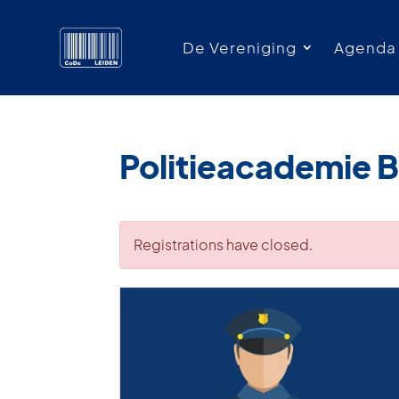
De Vereniging
Agenda
Politieacademie 
Registrations have closed.