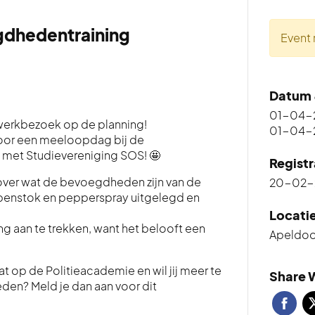
gdhedentraining
Event 
Datum 
01-04-2
r werkbezoek op de planning!
01-04-2
voor een meeloopdag bij de
 met Studievereniging SOS! 🤩
Registr
over wat de bevoegdheden zijn van de
20-02-
wapenstok en pepperspray uitgelegd en
Locati
g aan te trekken, want het belooft een
Apeldoo
t op de Politieacademie en wil jij meer te
Share W
en? Meld je dan aan voor dit