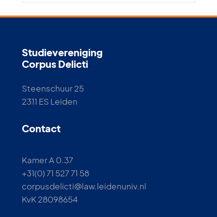
Studievereniging
Corpus Delicti
Steenschuur 25
2311 ES Leiden
Contact
Kamer A 0.37
+31(0) 71 527 71 58
corpusdelicti@law.leidenuniv.nl
KvK 28098654