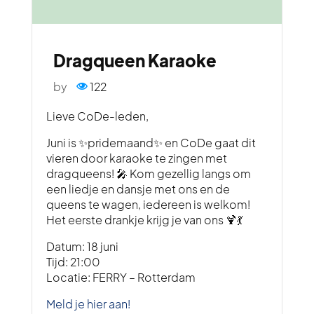
Dragqueen Karaoke
by
122
Lieve CoDe-leden,
Juni is ✨pridemaand✨ en CoDe gaat dit
vieren door karaoke te zingen met
dragqueens! 🎤 Kom gezellig langs om
een liedje en dansje met ons en de
queens te wagen, iedereen is welkom!
Het eerste drankje krijg je van ons 🍹💃
Datum: 18 juni
Tijd: 21:00
Locatie: FERRY – Rotterdam
Meld je hier aan!