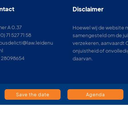
ntact
Disclaimer
er A 0.37
Hoewel wij de website 
0) 71 527 71 58
samengesteld om de jui
pusdelicti@law.leidenu
verzekeren, aanvaardt 
nl
onjuistheid of onvolledi
 28098654
daarvan.
Save the date
Agenda