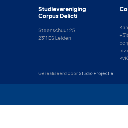
Studievereniging
Co
Corpus Delicti
Kam
Steenschuur 25
+31(
2311 ES Leiden
cor
niv.
KvK
Gerealiseerd door
Studio Projectie